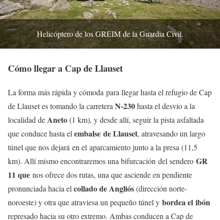
Helicóptero de los GREIM de la Guardia Civil.
Cómo llegar a Cap de Llauset
La forma más rápida y cómoda para llegar hasta el refugio de Cap
N-230
de Llauset es tomando la carretera
hasta el desvío a la
Aneto
localidad de
(1 km), y desde allí, seguir la pista asfaltada
embalse de Llauset
que conduce hasta el
, atravesando un largo
túnel que nos dejará en el aparcamiento junto a la presa (11,5
GR
km). Allí mismo encontraremos una bifurcación del sendero
11 que
nos ofrece dos rutas, una que asciende en pendiente
collado de Angliós
pronunciada hacia el
(dirección norte-
bordea el ibón
noroeste) y otra que atraviesa un pequeño túnel y
represado hacia su otro extremo. Ambas conducen a Cap de