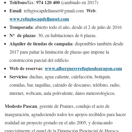
Teléfono
974 120 400
/fax:
(cambiado en 2017)
Email
Web
: refugiocapdellauset@gmail.com
:
www.refugiocapdellauset.com
Temporada
: abierto todo el año, desde el 2 de julio de 2016
Nº de plazas
: 30, en habitaciones de 6 plazas.
Alquiler de tiendas de campaña
: disponibles también desde
2017 para paliar la limitación de plazas que impone la
construcción parcial del edificio.
Web de
reservas
www.alberguesyrefugiosdearagon.com
:
Servicios
: duchas, agua caliente, calefacción, botiquín,
comidas, bar, taquillas, calzado de descanso, teléfono, radio,
internet, webcam, aula polivalente, datos meteorológicos.
Modesto Pascau
, gerente de Prames, condujo el acto de
inauguración, agradeciendo todos los apoyos recibidos para hacer
realidad un proyecto gestado en el año 2005, y destacando
especialmente el papel de la Diputación Provincial de Huesca,