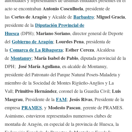
autoridades y representantes de distintas entidades presentes en el
Antonio Cosculluela
acto se encontraban
, presidente de
Cortes de Aragón
Barbastro
Miguel Gracia
las
y Alcalde de
;
,
Diputación Provincial de
presidente de la
Huesca
Mariano Soriano
(DPH);
, director general de Deporte
Gobierno de Aragón
Lourdes Pena
del
;
, presidenta de
Comarca de La Ribagorza
Esther Cereza
la
;
, Alcaldesa
Montanuy
María Isabel de Pablo
de
;
, diputada provincial de la
José María Agullana
DPH;
, ex-alcalde de Montanuy,
presidente del Patronato del Parque Natural Posets-Maladeta y
miembro de la Sociedad de Montes Rigüeño-Anglios y La
Primitivo Hernández
Luis
Vall;
, coronel de la Guardia Civil;
Masgrau
FAM
Jesús Rivas
, Presidente de la
;
, Presidente de la
PRAMES
Modesto Pascau
empresa
, y
, gerente de PRAMES.
Asimismo, estuvieron representados numerosos clubes de
montaña de Aragón, en especial de la provincia de Huesca, la