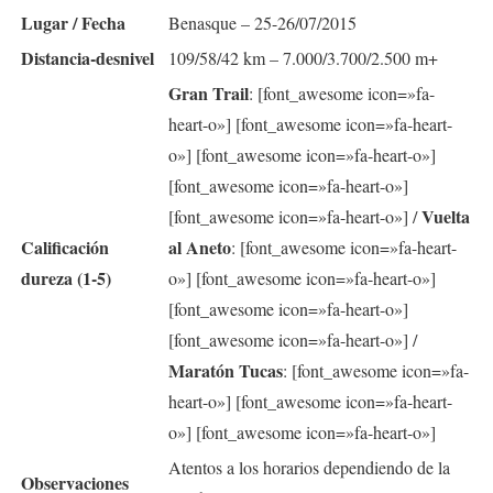
Lugar / Fecha
Benasque – 25-26/07/2015
Distancia-desnivel
109/58/42 km – 7.000/3.700/2.500 m+
Gran Trail
: [font_awesome icon=»fa-
heart-o»] [font_awesome icon=»fa-heart-
o»] [font_awesome icon=»fa-heart-o»]
[font_awesome icon=»fa-heart-o»]
Vuelta
[font_awesome icon=»fa-heart-o»] /
Calificación
al Aneto
: [font_awesome icon=»fa-heart-
dureza (1-5)
o»] [font_awesome icon=»fa-heart-o»]
[font_awesome icon=»fa-heart-o»]
[font_awesome icon=»fa-heart-o»] /
Maratón Tucas
: [font_awesome icon=»fa-
heart-o»] [font_awesome icon=»fa-heart-
o»] [font_awesome icon=»fa-heart-o»]
Atentos a los horarios dependiendo de la
Observaciones