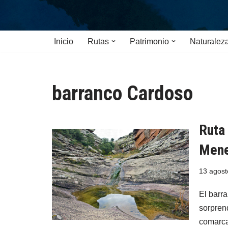
Saltar
Inicio
Rutas
Patrimonio
Naturalez
al
contenido
barranco Cardoso
Ruta 
Mene
13 agost
El barr
sorprend
comarca