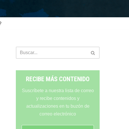
?
RECIBE MÁS CONTENIDO
Suscríbete a nuestra lista de correo
y recibe contenidos y
actualizaciones en tu buzón de
correo electrónico