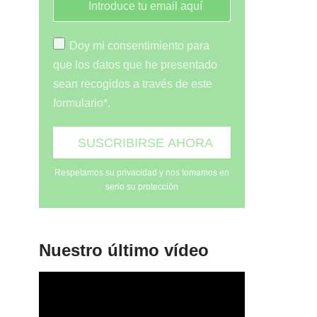
Doy mi consentimiento para
que los datos que he presentado
sean recogidos a través de este
formulario*.
Respetamos su privacidad y nos tomamos en
serio su protección
Nuestro último vídeo