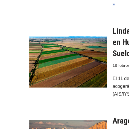
»
Linda
en Hu
Suel
19 febre
El 11 d
acogerá
(AIS/IY
Arag