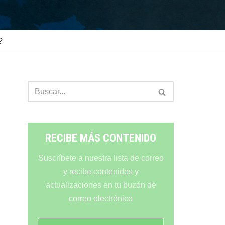
?
RECIBE MÁS CONTENIDO
Suscríbete a nuestra lista de correo
y recibe contenidos y
actualizaciones en tu buzón de
correo electrónico