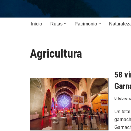
Saltar
Inicio
Rutas
Patrimonio
Naturalez
al
contenido
Agricultura
58 v
Garn
8 febrer
Un tota
garnach
Garnac