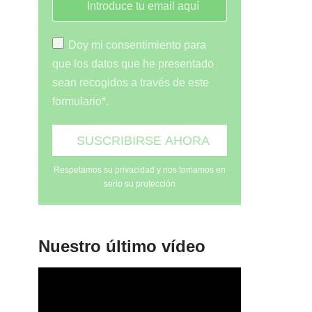
Doy mi consentimiento para
que los datos que he presentado
sean recogidos a través de este
formulario*.
Respetamos su privacidad y nos tomamos en
serio su protección
Nuestro último vídeo