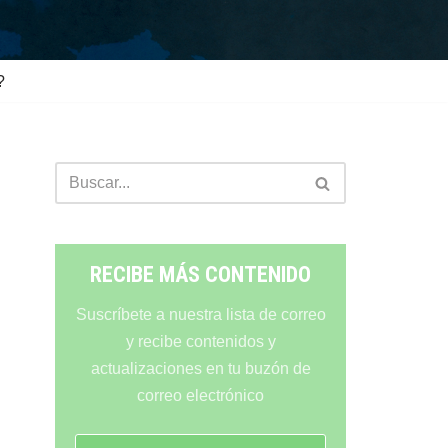
?
RECIBE MÁS CONTENIDO
Suscríbete a nuestra lista de correo
y recibe contenidos y
actualizaciones en tu buzón de
correo electrónico