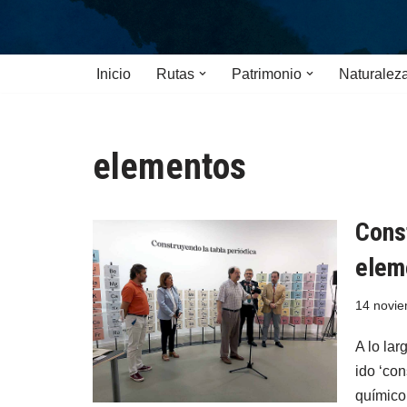
Saltar
Inicio
Rutas
Patrimonio
Naturalez
al
contenido
elementos
Const
elem
14 novie
A lo lar
ido ‘co
químico