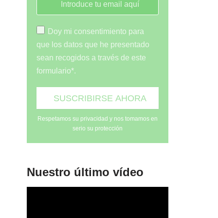
Doy mi consentimiento para
que los datos que he presentado
sean recogidos a través de este
formulario*.
Respetamos su privacidad y nos tomamos en
serio su protección
Nuestro último vídeo