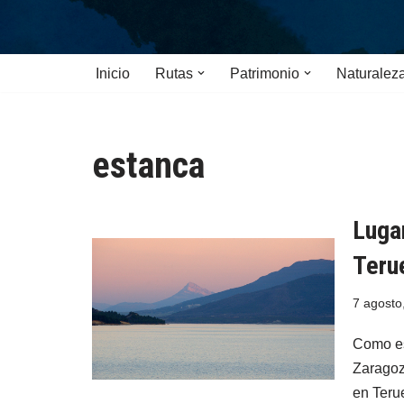
Saltar
Inicio
Rutas
Patrimonio
Naturalez
al
contenido
estanca
Luga
Teru
7 agosto
Como es
Zaragoz
en Teru