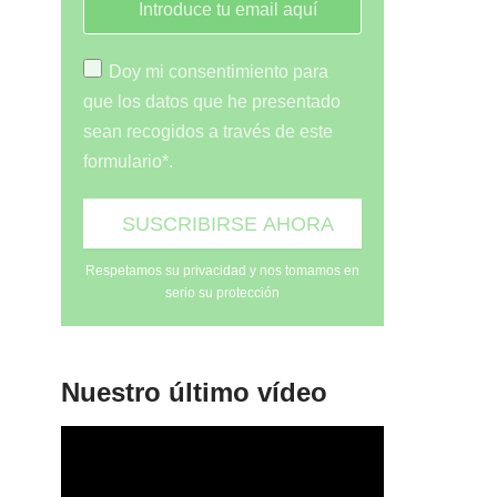
Doy mi consentimiento para
que los datos que he presentado
sean recogidos a través de este
formulario*.
Respetamos su privacidad y nos tomamos en
serio su protección
Nuestro último vídeo