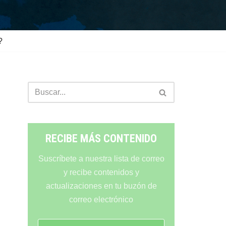
?
RECIBE MÁS CONTENIDO
Suscríbete a nuestra lista de correo
y recibe contenidos y
actualizaciones en tu buzón de
correo electrónico