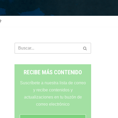
?
RECIBE MÁS CONTENIDO
Suscríbete a nuestra lista de correo
y recibe contenidos y
actualizaciones en tu buzón de
correo electrónico