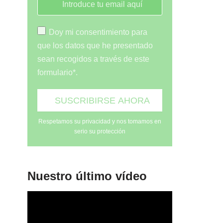
Doy mi consentimiento para
que los datos que he presentado
sean recogidos a través de este
formulario*.
Respetamos su privacidad y nos tomamos en
serio su protección
Nuestro último vídeo