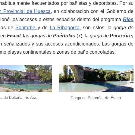
habitualmente frecuentados por bañistas y deportistas. Por su
n Provincial de Huesca
, en colaboración con el Gobierno de
cionó los accesos a estos espacios dentro del programa
Ríos
rcas de
Sobrarbe
y de
La Ribagorza
, son estos: la
gorga de
en
Fiscal
, las
gorgas de
Puértolas
(7), la
gorga de
Perarrúa
y
án señalizados y sus accesos acondicionados. Las gorgas de
omo playas continentales o zonas de baño controladas.
a de Boltaña, río Ara.
Gorga de Perarrúa, río Ésera.