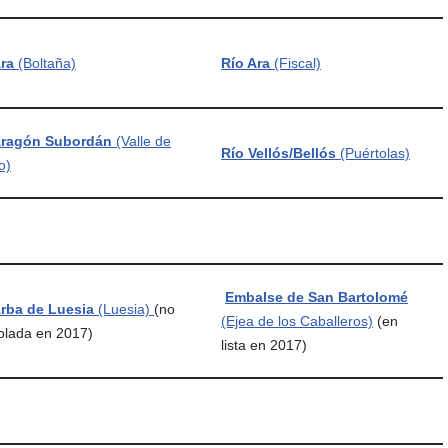
Ara
(Boltaña)
Río Ara
(Fiscal)
Aragón Subordán
(Valle de
Río Vellós/Bellós
(Puértolas)
o)
Embalse de San Bartolomé
Arba de Luesia
(Luesia)
(no
(Ejea de los Caballeros)
(en
olada en 2017)
lista en 2017)