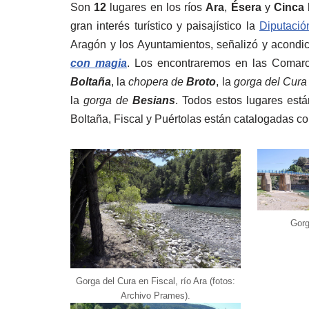
Son
12
lugares en los ríos
Ara
,
Ésera
y
Cinca
gran interés turístico y paisajístico la
Diputació
Aragón y los Ayuntamientos, señalizó y acondi
con magia
. Los encontraremos en las Coma
Boltaña
, la
chopera de
Broto
, la
gorga del Cura
la
gorga de
Besians
. Todos estos lugares est
Boltaña, Fiscal y Puértolas están catalogadas c
Gorg
Gorga del Cura en Fiscal, río Ara (fotos:
Archivo Prames).