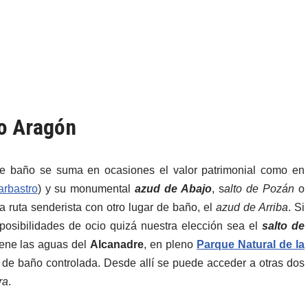
to Aragón
s de baño se suma en ocasiones el valor patrimonial como en
rbastro
) y su monumental
azud de Abajo
, s
alto de Pozán
o
a ruta senderista con otro lugar de baño, el
azud de Arriba
. Si
osibilidades de ocio quizá nuestra elección sea el
salto de
iene las aguas del
Alcanadre
, en pleno
Parque Natural de la
 de baño controlada. Desde allí se puede acceder a otras dos
ra
.