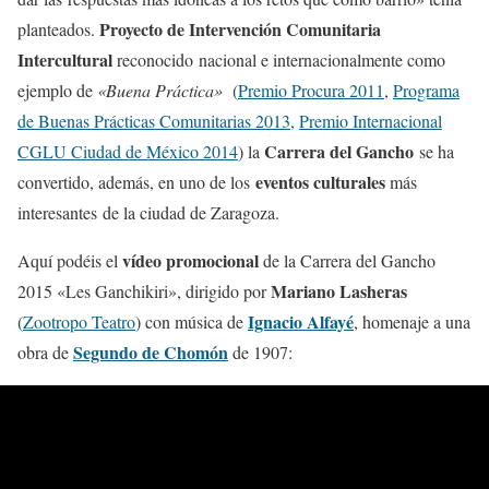
Proyecto de Intervención Comunitaria
planteados.
Intercultural
reconocido nacional e internacionalmente como
ejemplo de
«Buena Práctica»
(
Premio Procura 2011
,
Programa
de Buenas Prácticas Comunitarias 2013
,
Premio Internacional
Carrera del Gancho
CGLU Ciudad de México 2014
) la
se ha
eventos culturales
convertido, además, en uno de los
más
interesantes de la ciudad de Zaragoza.
vídeo promocional
Aquí podéis el
de la Carrera del Gancho
Mariano Lasheras
2015 «Les Ganchikiri», dirigido por
Ignacio Alfayé
(
Zootropo Teatro
) con música de
, homenaje a una
Segundo de Chomón
obra de
de 1907: