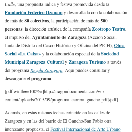
Calle
, una propuesta lúdica y festiva promovida desde la
Fundación Federico Ozanam
y desarrollada con la colaboración
80 colectivos
500
de más de
, la participación de más de
personas
Zootropo Teatro
, la dirección artística de la compañía
,
Ayuntamiento de Zaragoza
el impulso del
(Acción Social,
Obra
Junta de Distrito del Casco Histórico y Oficina del PICH),
Social «La Caixa»
Sociedad
y la colaboración especial de la
Municipal Zaragoza Cultural
Zaragoza Turismo
y
a través
del programa
Regala Zaragoza
. Aquí puedes consultar y
programa
descargarte el
:
[pdf.width=»100%»]http://aragondocumenta.com/wp-
content/uploads/2015/09/programa_carrera_gancho.pdf[/pdf]
Además, en estas mismas fechas coincide en las calles de
Zaragoza y en las del barrio de El Gancho/San Pablo otra
interesante propuesta, el
Festival Internacional de Arte Urbano