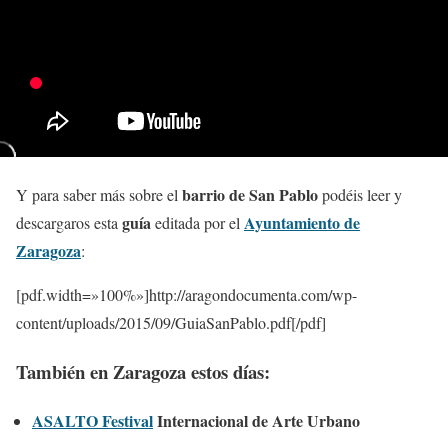
barrio de San Pablo
Y para saber más sobre el
podéis leer y
guía
Ayuntamiento de
descargaros esta
editada por el
Zaragoza
:
[pdf.width=»100%»]http://aragondocumenta.com/wp-
content/uploads/2015/09/GuiaSanPablo.pdf[/pdf]
T
ambién en Zaragoza estos días:
ASALTO
Festival
Internacional de Arte Urbano