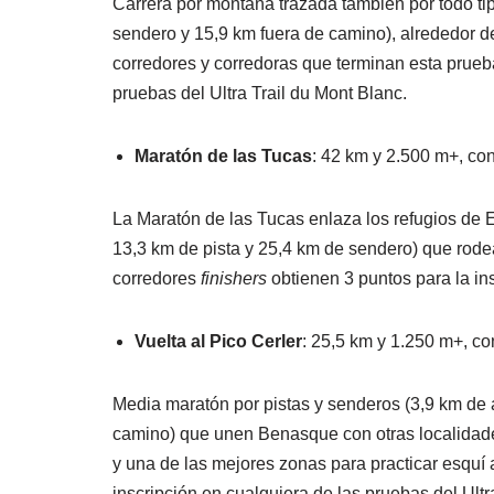
Carrera por montaña trazada también por todo tip
sendero y 15,9 km fuera de camino), alrededor d
corredores y corredoras que terminan esta prueba
pruebas del Ultra Trail du Mont Blanc.
Maratón de las Tucas
: 42 km y 2.500 m+, con
La Maratón de las Tucas enlaza los refugios de E
13,3 km de pista y 25,4 km de sendero) que rode
corredores
finishers
obtienen 3 puntos para la in
Vuelta al Pico Cerler
: 25,5 km y 1.250 m+, co
Media maratón por pistas y senderos (3,9 km de a
camino) que unen Benasque con otras localidade
y una de las mejores zonas para practicar esquí 
inscripción en cualquiera de las pruebas del Ultr