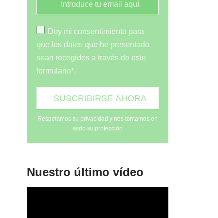
Doy mi consentimiento para
que los datos que he presentado
sean recogidos a través de este
formulario*.
Respetamos su privacidad y nos tomamos en
serio su protección
Nuestro último vídeo