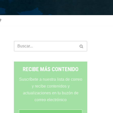
?
RECIBE MÁS CONTENIDO
Suscríbete a nuestra lista de correo
y recibe contenidos y
actualizaciones en tu buzón de
correo electrónico