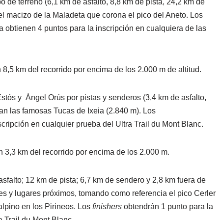
o de terreno (6,1 km de asfalto, 8,8 km de pista, 24,2 km de
el macizo de la Maladeta que corona el pico del Aneto. Los
 obtienen 4 puntos para la inscripción en cualquiera de las
 8,5 km del recorrido por encima de los 2.000 m de altitud.
stós y Ángel Orús por pistas y senderos (3,4 km de asfalto,
an las famosas Tucas de Ixeia (2.840 m). Los
scripción en cualquier prueba del Ultra Trail du Mont Blanc.
n 3,3 km del recorrido por encima de los 2.000 m.
sfalto; 12 km de pista; 6,7 km de sendero y 2,8 km fuera de
s y lugares próximos, tomando como referencia el pico Cerler
alpino en los Pirineos. Los
finishers
obtendrán 1 punto para la
a Trail du Mont Blanc.