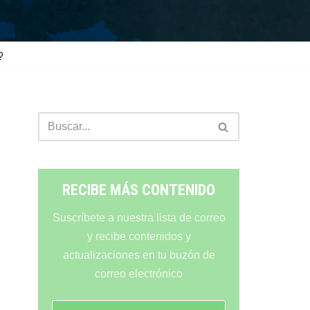
?
RECIBE MÁS CONTENIDO
Suscríbete a nuestra lista de correo
y recibe contenidos y
actualizaciones en tu buzón de
correo electrónico