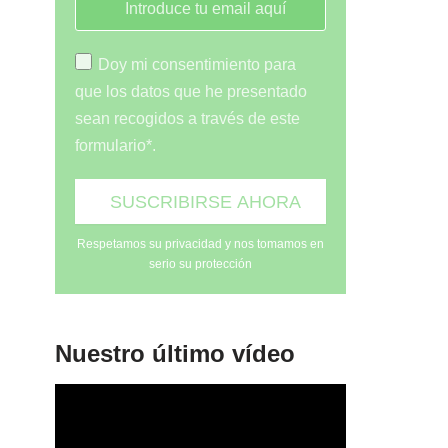
Doy mi consentimiento para
que los datos que he presentado
sean recogidos a través de este
formulario*.
Respetamos su privacidad y nos tomamos en
serio su protección
Nuestro último vídeo