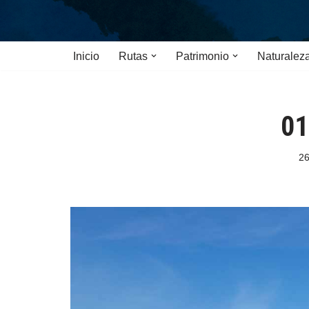
Saltar
Inicio
Rutas
Patrimonio
Naturalez
al
contenido
01
26