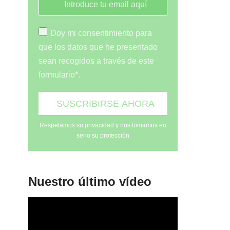
Doy mi consentimiento para
que los datos que he presentado
sean recogidos a través de este
formulario*.
Respetamos su privacidad y nos tomamos en
serio su protección
Nuestro último vídeo