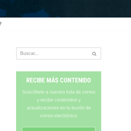
?
RECIBE MÁS CONTENIDO
Suscríbete a nuestra lista de correo
y recibe contenidos y
actualizaciones en tu buzón de
correo electrónico