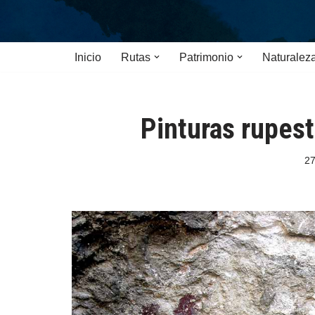
Saltar
Inicio
Rutas
Patrimonio
Naturalez
al
contenido
Pinturas rupest
27