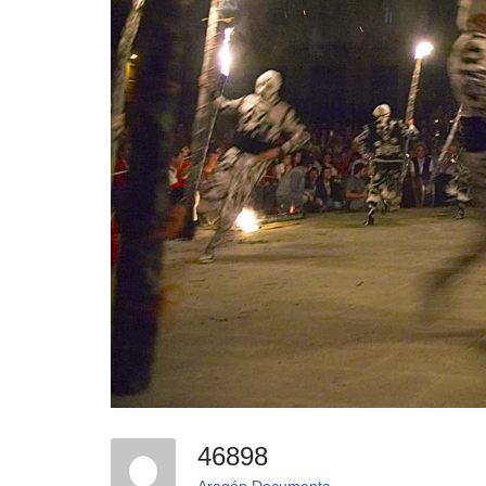
46898
Aragón Documenta