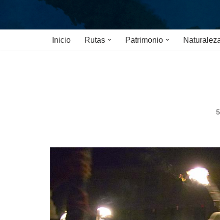
Saltar
Inicio
Rutas
Patrimonio
Naturalez
al
contenido
5