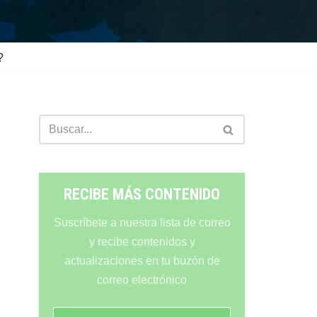
?
RECIBE MÁS CONTENIDO
Suscríbete a nuestra lista de correo
y recibe contenidos y
actualizaciones en tu buzón de
correo electrónico