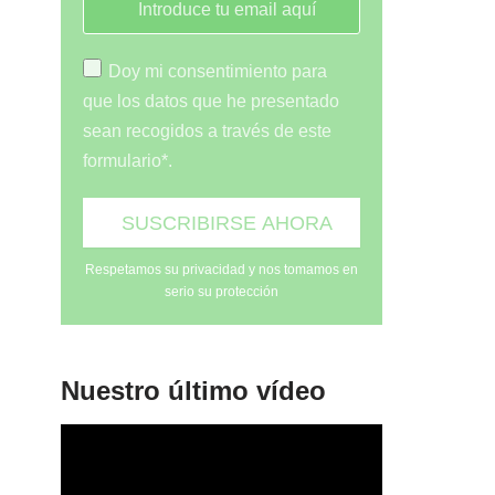
Doy mi consentimiento para
que los datos que he presentado
sean recogidos a través de este
formulario*.
Respetamos su privacidad y nos tomamos en
serio su protección
Nuestro último vídeo