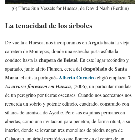
(6) Three Sun Vessels for Huesca, de David Nash (Berdún)
La tenacidad de los árboles
Arguis
De vuelta a Huesca, nos incorporamos en
hacia la vieja
carretera de Monrepós, donde una estrecha pista asfaltada
chopera de Belsué
conduce hasta la
. En este lugar recóndito y
despoblado de Santa
apartado, junto al río Flumen, cerca del
María
Alberto Carneiro
7
, el artista portugués
eligió emplazar
As árvores florescem em Huesca
, (2006), un particular mandala
de un peregrino por tierras oscenses. Cuando nos acercamos nos
recuerda un sobrio y potente edificio, cuadrado, construido con
sillares de arenisca de Ayerbe. Pero sus esquinas permanecen
abiertas, como una invitación para penetrar, de forma ritual, a su
interior, donde se levantan tres monolitos de piedra negra de
Calatorao, un árbol metafórico que florece en el centro de un