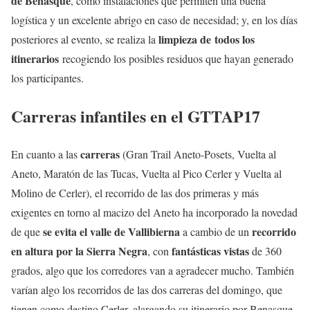
de Benasque
, como instalaciones que permiten una buena
logística y un excelente abrigo en caso de necesidad; y, en los días
limpieza de todos los
posteriores al evento, se realiza la
itinerarios
recogiendo los posibles residuos que hayan generado
los participantes.
Carreras infantiles en el GTTAP17
carreras
En cuanto a las
(Gran Trail Aneto-Posets, Vuelta al
Aneto, Maratón de las Tucas, Vuelta al Pico Cerler y Vuelta al
Molino de Cerler), el recorrido de las dos primeras y más
exigentes en torno al macizo del Aneto ha incorporado la novedad
se evita el valle de Vallibierna
recorrido
de que
a cambio de un
en altura por la Sierra Negra
fantásticas vistas
, con
de 360
grados, algo que los corredores van a agradecer mucho. También
varían algo los recorridos de las dos carreras del domingo, que
tienen como destino Cerler, alargando su itinerario por Benasque