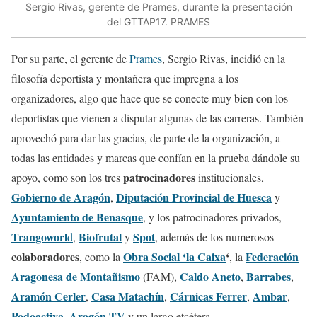
Sergio Rivas, gerente de Prames, durante la presentación
del GTTAP17. PRAMES
Por su parte, el gerente de
Prames
, Sergio Rivas, incidió en la
filosofía deportista y montañera que impregna a los
organizadores, algo que hace que se conecte muy bien con los
deportistas que vienen a disputar algunas de las carreras. También
aprovechó para dar las gracias, de parte de la organización, a
todas las entidades y marcas que confían en la prueba dándole su
patrocinadores
apoyo, como son los tres
institucionales,
Gobierno de Aragón
Diputación Provincial de Huesca
,
y
Ayuntamiento de Benasque
, y los patrocinadores privados,
Trangoworl
Biofrutal
Spot
d
,
y
, además de los numerosos
colaboradores
Obra Social ‘la Caixa
‘
Federación
, como la
, la
Aragonesa de Montañismo
Caldo Aneto
Barrabes
(FAM),
,
,
Aramón Cerler
Casa Matachín
Cárnicas Ferrer
Ambar
,
,
,
,
Podoactiva
Aragón TV
,
y un largo etcétera.