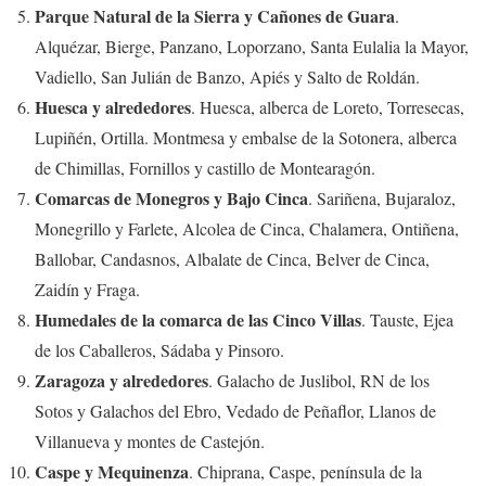
Parque Natural de la Sierra y Cañones de Guara
.
Alquézar, Bierge, Panzano, Loporzano, Santa Eulalia la Mayor,
Vadiello, San Julián de Banzo, Apiés y Salto de Roldán.
Huesca y alrededores
. Huesca, alberca de Loreto, Torresecas,
Lupiñén, Ortilla. Montmesa y embalse de la Sotonera, alberca
de Chimillas, Fornillos y castillo de Montearagón.
Comarcas de Monegros y Bajo Cinca
. Sariñena, Bujaraloz,
Monegrillo y Farlete, Alcolea de Cinca, Chalamera, Ontiñena,
Ballobar, Candasnos, Albalate de Cinca, Belver de Cinca,
Zaidín y Fraga.
Humedales de la comarca de las Cinco Villas
. Tauste, Ejea
de los Caballeros, Sádaba y Pinsoro.
Zaragoza y alrededores
. Galacho de Juslibol, RN de los
Sotos y Galachos del Ebro, Vedado de Peñaflor, Llanos de
Villanueva y montes de Castejón.
Caspe y Mequinenza
. Chiprana, Caspe, península de la