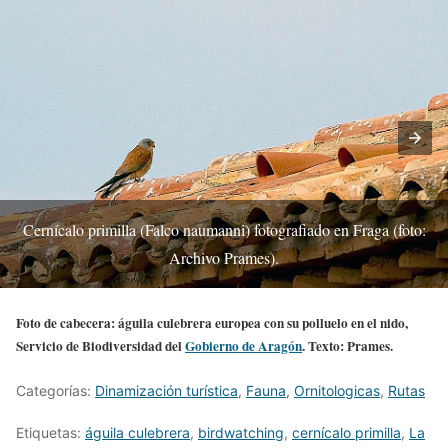
Cernícalo primilla (Falco naumanni) fotografiado en Fraga (foto:
Archivo Prames).
Foto de cabecera: águila culebrera europea con su polluelo en el nido,
Servicio de Biodiversidad del
Gobierno de Aragón
. Texto: Prames.
Categorías:
Dinamización turística
,
Fauna
,
Ornitologicas
,
Rutas
Etiquetas:
águila culebrera
,
birdwatching
,
cernícalo primilla
,
La