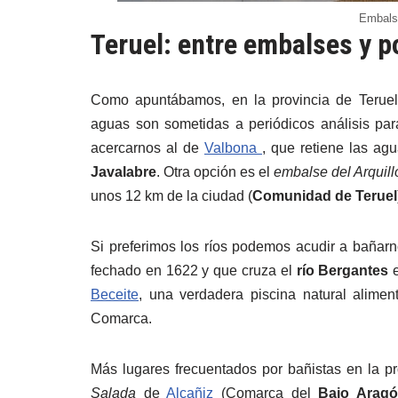
Embals
Teruel: entre embalses y p
Como apuntábamos, en la provincia de Teruel
aguas son sometidas a periódicos análisis para
acercarnos al de
Valbona
, que retiene las ag
Javalabre
. Otra opción es el
embalse del Arquil
unos 12 km de la ciudad (
Comunidad de Teruel
Si preferimos los ríos podemos acudir a bañar
fechado en 1622 y que cruza el
río Bergantes
e
Beceite
, una verdadera piscina natural alime
Comarca.
Más lugares frecuentados por bañistas en la 
Salada
de
Alcañiz
(Comarca del
Bajo Arag