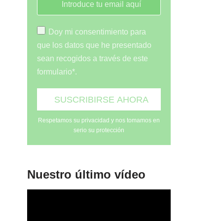
Doy mi consentimiento para
que los datos que he presentado
sean recogidos a través de este
formulario*.
Respetamos su privacidad y nos tomamos en
serio su protección
Nuestro último vídeo