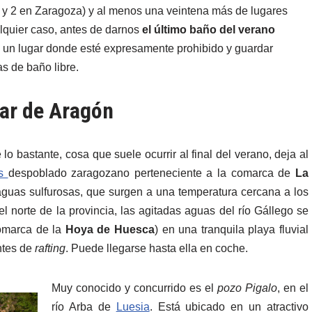
 y 2 en Zaragoza) y al menos una veintena más de lugares
lquier caso, antes de darnos
el último baño del verano
un lugar donde esté expresamente prohibido y guardar
s de baño libre.
ar de Aragón
 bastante, cosa que suele ocurrir al final del verano, deja al
as
despoblado zaragozano perteneciente a la comarca de
La
 aguas sulfurosas, que surgen a una temperatura cercana a los
l norte de la provincia, las agitadas aguas del río Gállego se
marca de la
Hoya de Huesca
) en una tranquila playa fluvial
ntes de
rafting
. Puede llegarse hasta ella en coche.
Muy conocido y concurrido es el
pozo Pigalo
, en el
río Arba de
Luesia
. Está ubicado en un atractivo