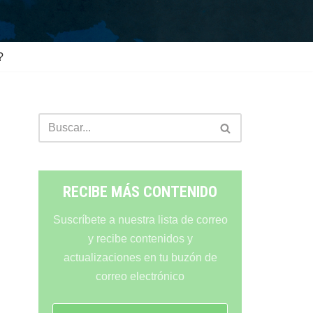
?
RECIBE MÁS CONTENIDO
Suscríbete a nuestra lista de correo
y recibe contenidos y
actualizaciones en tu buzón de
correo electrónico