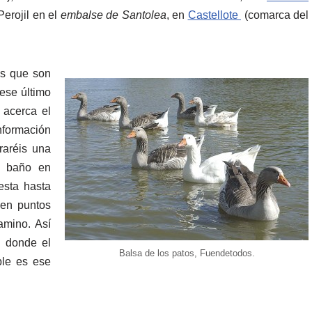
erojil en el
embalse de Santolea
, en
Castellote
(comarca del
os que son
ese último
 acerca el
nformación
raréis una
l baño en
esta hasta
en puntos
amino. Así
o donde el
Balsa de los patos, Fuendetodos.
ble es ese