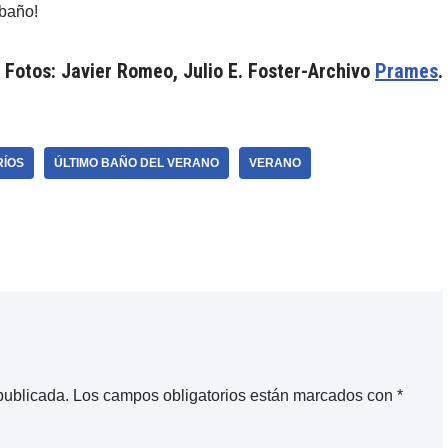
 baño!
Fotos: Javier Romeo, Julio E. Foster-Archivo
Prames
.
RÍOS
ÚLTIMO BAÑO DEL VERANO
VERANO
publicada.
Los campos obligatorios están marcados con
*