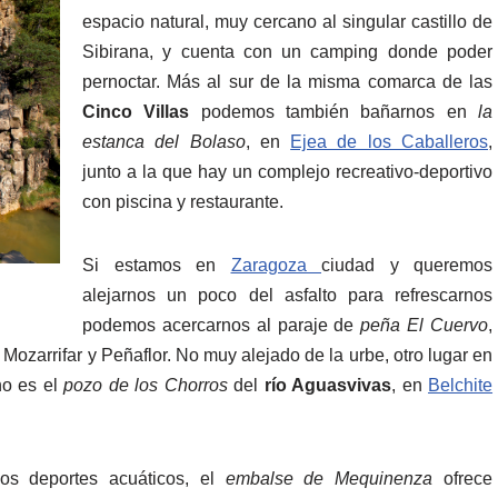
espacio natural, muy cercano al singular castillo de
Sibirana, y cuenta con un camping donde poder
pernoctar. Más al sur de la misma comarca de las
Cinco Villas
podemos también bañarnos en
la
estanca del Bolaso
, en
Ejea de los Caballeros
,
junto a la que hay un complejo recreativo-deportivo
con piscina y restaurante.
Si estamos en
Zaragoza
ciudad y queremos
alejarnos un poco del asfalto para refrescarnos
podemos acercarnos al paraje de
peña El Cuervo
,
Mozarrifar y Peñaflor. No muy alejado de la urbe, otro lugar en
no es el
pozo de los Chorros
del
río Aguasvivas
, en
Belchite
os deportes acuáticos, el
embalse de Mequinenza
ofrece