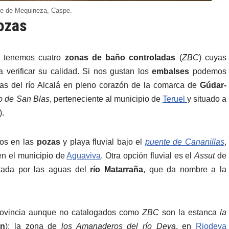
e de Mequineza, Caspe.
ozas
 tenemos cuatro
zonas de baño controladas
(
ZBC
) cuyas
 verificar su calidad. Si nos gustan los
embalses
podemos
uas del río Alcalá en pleno corazón de la comarca de
Gúdar-
lo de San Blas
, perteneciente al municipio de
Teruel
y situado a
).
nos en las
pozas
y playa fluvial bajo el
puente de Cananillas
,
n el municipio de
Aguaviva
. Otra opción fluvial es el
Assut
de
ntada por las aguas del
río Matarraña
, que da nombre a la
provincia aunque no catalogados como
ZBC
son la estanca
la
ón
); la zona de
los Amanaderos del río Deva
, en
Riodeva