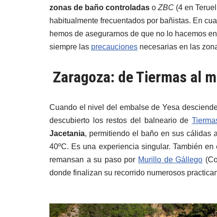
zonas de baño controladas
o
ZBC
(4 en Teruel
habitualmente frecuentados por bañistas. En cua
hemos de asegurarnos de que no lo hacemos en 
siempre las
precauciones
necesarias en las zona
Zaragoza: de Tiermas al m
Cuando el nivel del embalse de Yesa desciende lo
descubierto los restos del balneario de
Tierm
Jacetania
, permitiendo el baño en sus cálidas
40ºC. Es una experiencia singular. También en e
remansan a su paso por
Murillo de Gállego
(Co
donde finalizan su recorrido numerosos practica