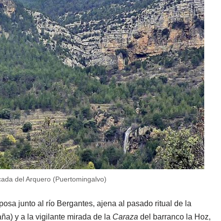
cada del Arquero (Puertomingalvo)
posa junto al río Bergantes, ajena al pasado ritual de la
ña) y a la vigilante mirada de la
Caraza
del barranco la Hoz,