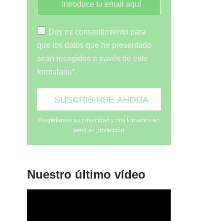
Doy mi consentimiento para
que los datos que he presentado
sean recogidos a través de este
formulario*.
Respetamos su privacidad y nos tomamos en
serio su protección
Nuestro último vídeo