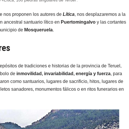
 «Lítica, 100 piedras singulares de Teruel’.
ue nos proponen los autores de
Lítica
, nos desplazaremos a la
n ancestral santuario lítico en
Puertomingalvo
y las cortantes
 municipio de
Mosqueruela
.
res
pósitos de tradiciones e historias de la provincia de Teruel,
mbolo de
inmovilidad, invariabilidad, energía y fuerza
, para
aron como santuarios, lugares de sacrificio, hitos, lugares de
etos sanadores, monumentos fálicos o en ritos funerarios en