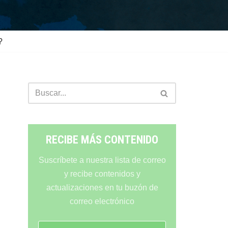
?
RECIBE MÁS CONTENIDO
Suscríbete a nuestra lista de correo
y recibe contenidos y
actualizaciones en tu buzón de
correo electrónico